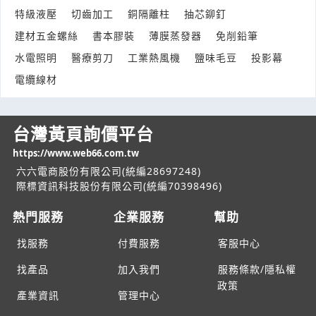
特級液壓
切齒加工
銅隔離柱
抽芯鉚釘
想問vv線 太平洋3.5mm*4c
建材五金螺絲
書本膠裝
薄膜蒸發器
免削鉛筆
產業:金屬工具製造代理
來自:陳OO 詢價
水電照明
醫療剪刀
工業熱風機
鹽味毛豆
投影幕
立即報價
時間:08/05 12:22
電纜線材
***80@yahoo.com.tw
SMC930075-SP一個多少 半導體設備
台灣黃頁詢價平台
產業:被動元件半導體
來自:蔡OO 詢價
https://www.web66.com.tw
立即報價
時間:08/05 12:18
六六電商股份有限公司(統編28697248)
***7070@gmail.com
際標資訊科技股份有限公司(統編70398496)
POS系統詢價單
熱門服務
企業服務
幫助
產業:辦公事務維修租賃買賣
來自:錸OO作O 詢價
找服務
付費服務
客服中心
立即報價
時間:08/05 12:11
***ign@liteyang.url.tw
找產品
加入我們
服務條款/隱私權
政策
產業資訊
管理中心
SBCB3-6 螺絲費用
產業:居家百貨製造代理