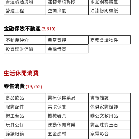
管道疏通清塔
建物修繕拆除
水泥鋼構鐵屋
您好，支撐柱 謝謝
產業:景觀花草園藝
營建工程
空調冷氣
油漆粉刷壁紙
來自:水OO程OO股OO限OO 詢價
立即報價
時間:08/05 15:39
金融保險不動產
(3,619)
**@supermax-eng.com.tw
不動產仲介
典當質押
商務會議物件
NAS1399C3-03 及05的工具
投資理財保險
金融借貸
產業:金屬工具製造代理
來自:昇OO技OO)OO 詢價
立即報價
時間:08/05 15:36
***ob_chang@umt-tw.com
生活休閒消費
P7SA-14F-ND DC24V
零售消費
(19,752)
產業:自動化設備製造代理
來自:タOOツOOキ 詢價
食品飲品
醫療保健藥局
書報雜誌
立即報價
時間:08/05 15:34
服飾配件
美妝保養
傢俱家飾燈飾
***ayashi@takamatsu-e.co.jp
禮工藝品
機械器具
辦公文教用品
想詢價以下品項&預計需要製作天數 膠裝書籍
玩具公仔
運動休閒育樂
飾品珠寶玉石
產業:印刷印製
鐘錶眼鏡
五金建材
家電影音
來自:水OO銷 詢價