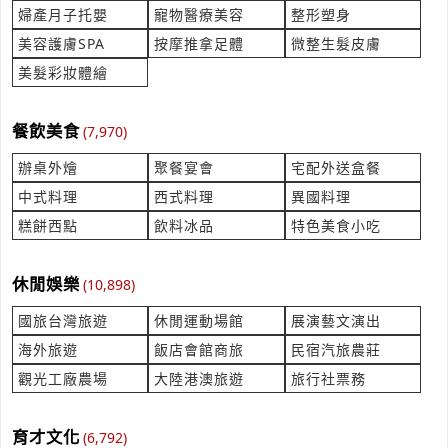
去骨剪刀，手把加厚無鋸齒刀刃鋁合金把手
婦產月子托嬰
寵物醫療美容
整形塑身
產業:居家百貨零售
美容護膚SPA
按摩推拿足體
微整生髮皮膚
來自:信OO金O 詢價
美髮彩妝體繪
立即報價
時間:08/05 14:52
***ta3936@gmail.com
餐飲美食
(7,970)
我想詢問彈筒式電熱管
產業:電子電工製造代理
辦桌外燴
聚餐宴會
宅配外送盒餐
來自:銪OO際OO有OO司 詢價
中式料理
西式料理
異國料理
立即報價
時間:08/05 14:39
糕餅西點
飲料冰品
特色美食小吃
***orpwu@yahoo.com.tw
想詢問鹽味毛豆如何購買，謝謝
休閒娛樂
(10,898)
產業:食材物料配料製造代理
來自:陳OO 詢價
國旅台灣旅遊
休閒運動場館
展演藝文演出
立即報價
時間:08/05 14:30
海外旅遊
飯店會館商旅
民宿汽旅農莊
***g1125@yahoo.com.tw
觀光工廠農場
大陸港澳旅遊
旅行社票務
詢問 牙科鹵素聚合燈
產業:測量檢測儀器製造代理
育才文化
(6,792)
來自:許OO 詢價