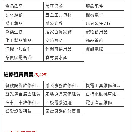
***a@jxpc.com.tw
食品飲品
美容保養
服飾配件
建材經銷
五金工具包材
機械電子
請問最低多少量才能做預訂200個左右
禮工藝品
辦公文教
玩具公仔DIY
產業:文創精藝品
來自:歐OO 詢價
醫藥生技
居家百貨家飾
寵物食用品
立即報價
時間:08/05 16:48
化工製品油品
安防照明
飾品首飾
***chi9699@gmail.com
汽機車船配件
休閒育樂用品
資訊電腦
請問日立RA-50NR!售價(含安裝)？
傢俱家電衛浴
食材農水產
產業:空調冷氣
來自:李OO 詢價
維修租賃買賣
立即報價
(5,425)
時間:08/05 16:48
***imeng.lee@gmail.com
餐飲設備維修租賃買賣
辦公事務維修租賃買賣
機電工具維修租賃買賣
聲光舞台展會租賃
服裝道具家俱租賃
自行電動機車維修買賣
訂購多功能電錶 PM210-STD 14個
產業:測量檢測儀器製造代理
汽車工車維修租賃買賣
面板電腦週邊
電子產品維修
來自:翊OO機 詢價
娛樂設備租賃
家電廚浴維修買賣
立即報價
時間:08/05 16:32
***a0885@gmail.com