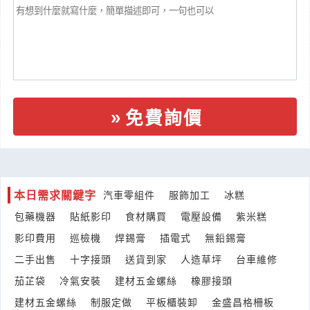
來自:宋OO 詢價
立即報價
時間:08/05 12:43
***16284560@gmail.com
擦拭紙-65200WYPALL *L10中央抽取擦式紙，因為廠商說金百
利不生產，
產業:居家百貨製造代理
來自:潔OO保OO有OO司 詢價
立即報價
時間:08/05 12:39
免費詢價
***ong081500@gmail.com.tw
同花牌自動清洗抽油煙機80公分
產業:家電廚浴維修買賣
來自:吳OO 詢價
本日需求關鍵字
汽車零組件
服飾加工
冰糕
立即報價
時間:08/05 12:32
***22128783@gmail.com
包藥機器
貼紙影印
食材購買
電壓設備
紫米糕
影印費用
巡檢機
焊錫膏
插電式
無鉛錫膏
機場接送詢價費用
二手出售
十字接頭
送貨到家
人造草坪
台車維修
產業:客運租包車
來自:郭OO 詢價
茄芷袋
冷氣安裝
建材五金螺絲
橡膠接頭
立即報價
時間:08/05 12:26
建材五金螺絲
制服定做
平板櫃裝卸
金盛昌格柵板
***wsx90031@gmail.com