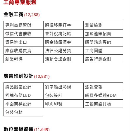
報價 WNRF法蘭
工商專業服務
產業:金屬工具製造代理
來自:雷OO弟OO管OO問OO有OO司 詢價
金融工商
(12,288)
立即報價
時間:08/05 16:28
專利商標智財
翻譯移民打字
測量檢測
***ckate58@gmail.com
徵信代書催收
會計稅務記帳
加盟連鎖招商
從大陸進口鼓風機 進口鼓風機
貿易進出口
購金錶鑚酒券
顧問諮詢專師
產業:貿易報關
庫存收購買賣
法律公證勞資
工商團體
來自:旭OO保OO股OO限OO 詢價
立即報價
時間:08/05 16:25
創業輔導
活動會議企劃
廣告行銷企劃
***58161133@gamil.com
您好， 制服製作
廣告印刷設計
(10,881)
產業:紡織巾襪服裝製造代理
織品服裝設計
割字輸出彩繪
派報登報
來自:日OO合OO師OO所 詢價
立即報價
時間:08/05 16:03
招牌布條LED
包裝設計
網頁多媒體eDM
***4@suncpa.com.tw
平面商標設計
印刷印製
工設商設打樣
包裝包材
詢價 想要請問倉庫價格?
產業:倉儲貨運快遞
來自:張OO 詢價
數位營銷資通
(11,649)