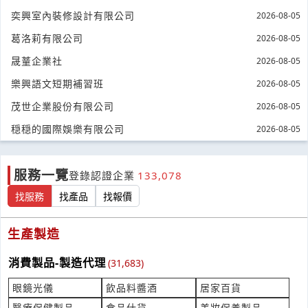
***ager@atmos.tw
奕興室內裝修設計有限公司
2026-08-05
標價機裡面的貼紙費用
葛洛莉有限公司
2026-08-05
產業:印刷印製
晟蕫企業社
2026-08-05
來自:黃OO 詢價
立即報價
時間:08/05 19:43
樂興語文短期補習班
2026-08-05
***0411@yahoo.com
茂世企業股份有限公司
2026-08-05
要做泡泡冰詢價機器
穏穏的國際娛樂有限公司
2026-08-05
產業:餐飲食品設備製造代理
來自:陳OO 詢價
立即報價
時間:08/05 19:32
服務一覽
登錄認證企業
133,078
***82199649@gmail.com
找服務
找產品
找報價
變壓器購買費用？
產業:機械零組件製造代理
生產製造
來自:巨OO機OO公O 詢價
立即報價
時間:08/05 18:39
消費製品-製造代理
(31,683)
***.chahg@msa.hinet.net
眼鏡光儀
飲品料醬酒
居家百貨
紫米糕詢價費用？
醫療保健製品
食品什貨
美妝保養製品