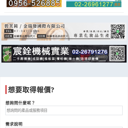
調料零件 有此需求 請協助報價給我
產業:被動元件半導體
來自:台OO體OO製OO份OO公O 詢價
立即報價
時間:08/05 13:01
***hiuo4660@gmail.com
3個電表其中有一個電表的契約容量每個月超標(罰款
3000~20000元不等).
產業:水電照明
來自:鶴OO密OO股OO限OO 詢價
立即報價
時間:08/05 12:51
***vice@heli.com.tw
彩色影印 膠裝 有此需求 請協助報價
想要取得報價?
產業:包裝印刷紙木代工
來自:水OO銷 詢價
立即報價
時間:08/05 12:45
想詢問什麼呢？
***30227@gmail.com
抗菌除臭襪 以下協助
需求說明
產業:紡織巾襪服裝製造代理