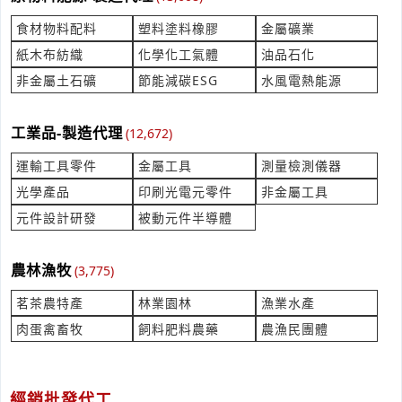
***yujie@outlook.com
食材物料配料
塑料塗料橡膠
金屬礦業
料理競賽的用電 提供約30組的攤位供電
紙木布紡織
化學化工氣體
油品石化
產業:電子電工製造代理
非金屬土石礦
節能減碳ESG
水風電熱能源
來自:陳OO 詢價
立即報價
時間:08/05 17:44
***ncarol.cc@gmail.com
工業品-製造代理
(12,672)
無鉛錫膏詢價 (成分:錫銻)
運輸工具零件
金屬工具
測量檢測儀器
產業:被動元件半導體
光學產品
印刷光電元零件
非金屬工具
來自:鑫OO技OO有OO司 詢價
元件設計研發
被動元件半導體
立即報價
時間:08/05 17:36
***chung@3system.com.tw
農林漁牧
(3,775)
出售火鍋桌，臥室冰箱，透明冰箱
產業:餐飲食品設備製造代理
茗茶農特產
林業園林
漁業水產
來自:洪OO 詢價
肉蛋禽畜牧
飼料肥料農藥
農漁民團體
立即報價
時間:08/05 17:23
***52027@yahoo.com.tw
聯軸器 MAGNALOY 200,INSERT NUMBER:270H
經銷批發代工