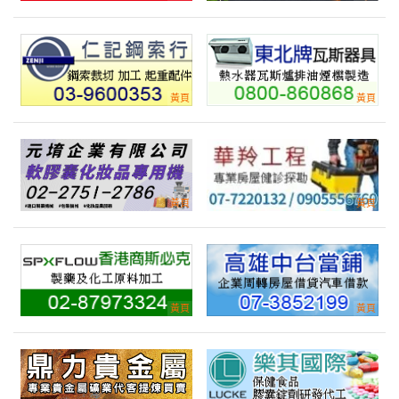
來自:立OO作O 詢價
立即報價
時間:08/05 13:44
***schenling73@gmail.com
詢價插座雙聯 有此需求
產業:印刷光電元零件
來自:廣OO腦 詢價
立即報價
時間:08/05 13:41
***an.xiao@quantatw.com
A4空白貼紙 需裁剪成每小格1.7cm x 5.3cm
產業:包裝包材
來自:慶OO具OO股OO限OO 詢價
立即報價
時間:08/05 13:35
***0978011816@gmail.com
鋁製陽極印刷銘版詢價
產業:五金製品代工
來自:蔡OO 詢價
立即報價
時間:08/05 13:10
***hony@homemedical.com.tw