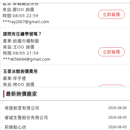
產業:車輛輪胎保修
來自:鄭OO 詢價
立即報價
時間:08/05 22:59
***ray2007@gmail.com
請問有在繡學號嗎？
產業:紡織巾襪制服
來自:王OO 詢價
立即報價
時間:08/05 21:59
***4656644@gmail.com
玉善冰糕詢價費用
產業:伴手禮
來自:林OO 詢價
立即報價
時間:08/05 21:37
最新詢價廠家
***iko656312@gmail.com
桌上型包藥機費用？
垗營創意有限公司
2026-08-06
產業:醫療設備器材製造代理
睿誠生醫股份有限公司
2026-08-05
來自:緻OO義OO管OO所 詢價
立即報價
時間:08/05 21:04
莉緻點心坊
2026-08-05