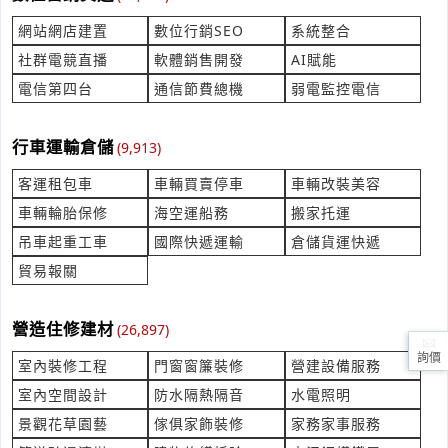
立即報價
時間:08/05 16:03
***yfmchang@mmtw.tw
網站網店建置
數位行銷SEO
系統整合
社群電競直播
軟體銷售開發
AI賦能
鑄鐵載重型人孔蓋（圓形）
電信第四台
通信節費總機
弱電監控電信
產業:金屬礦業
來自:昌OO程O 詢價
立即報價
時間:08/05 16:01
行車運輸倉儲
(9,913)
***33969478@gmail.com
客運租包車
車輛買賣停車
車輛改裝美容
國光牌特級液壓油 46AWS
車輛輪胎保修
海空運船務
搬家托運
產業:油品石化
吊車起重工車
國際快遞運輸
倉儲貨運快遞
來自:陳OO 詢價
立即報價
時間:08/05 15:50
貿易報關
***382@yahoo.com.tw
鹿港 廁所整修 統包
營造住修建材
(26,897)
產業:建物修繕拆除
詢價
室內裝修工程
門窗窗簾裝修
營建設備服務
來自:工OO營OO限OO 詢價
立即報價
時間:08/05 15:42
室內空間設計
防水隔熱隔音
水電照明
***t0933470613@gmail.com
景觀花草園藝
傢俱家飾裝修
家務家事服務