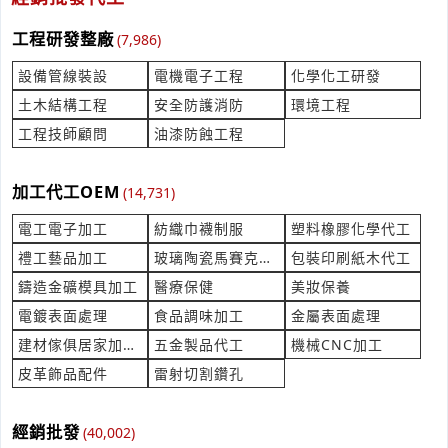
產業:測量檢測儀器製造代理
工程研發整廠
來自:安OO業OO公O 詢價
(7,986)
立即報價
時間:08/05 17:06
設備管線裝設
電機電子工程
化學化工研發
***wananchen@yahoo.com.tw
土木結構工程
安全防護消防
環境工程
想詢國內快遞價錢/時效,
工程技師顧問
油漆防蝕工程
產業:工商團體
來自:海OO衣OO份OO公O 詢價
立即報價
時間:08/05 17:03
加工代工OEM
(14,731)
***o.cheng@oemec-garment.com.tw
電工電子加工
紡織巾襪制服
塑料橡膠化學代工
住戶大樓景觀用草皮及植栽
禮工藝品加工
玻璃陶瓷馬賽克代工
包裝印刷紙木代工
產業:景觀花草園藝
鑄造金礦模具加工
醫療保健
美妝保養
來自:名OO大O 詢價
立即報價
電鍍表面處理
食品調味加工
金屬表面處理
時間:08/05 17:00
***yoiu2516@yahoo.com.tw
建材傢俱居家加工代工
五金製品代工
機械CNC加工
皮革飾品配件
雷射切割鑽孔
維修隱藏式伸縮大門機
產業:門窗窗簾裝修
來自:精OO密OO股OO限OO 詢價
經銷批發
(40,002)
立即報價
時間:08/05 16:55