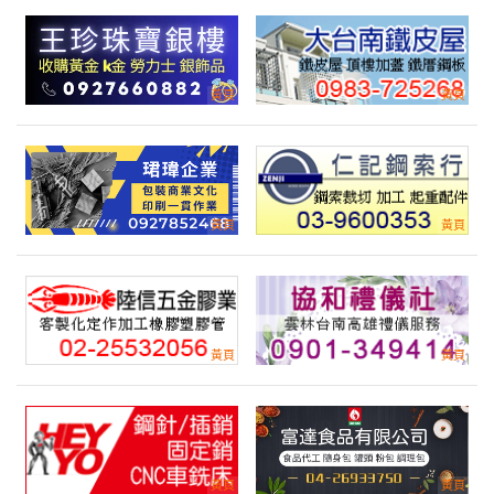
請問貴公司有T-PIECE
產業:醫療設備器材製造代理
來自:豐OO器OO公O 詢價
立即報價
時間:08/05 13:54
***y@fengju.com.tw
分厘卡&游標卡尺
產業:眼鏡光儀
來自:台OO子OO股OO限OO 詢價
立即報價
時間:08/05 13:51
***ne.luo@mail.emctw.com
硫代硫酸鈉規格-價錢
產業:化學化工氣體製造代理
來自:艾OO技OO有OO司 詢價
立即報價
時間:08/05 13:45
***n.zhang@idwater.com.tw
3,5米。4.5米各多少錢
產業:輸送機械設備製造代理