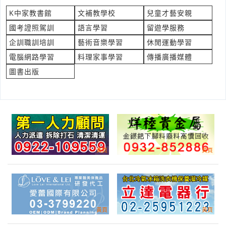
立即報價
時間:08/05 14:24
K中家教書館
文補教學校
兒童才藝安親
***88882000@gmail.com
國考證照駕訓
語言學習
留遊學服務
太平洋IV線14mm
企訓職訓培訓
藝術音樂學習
休閒運動學習
產業:電子電工製造代理
電腦網路學習
料理家事學習
傳播廣播媒體
來自:子OO動OO業O 詢價
圖書出版
立即報價
時間:08/05 14:19
***123480@yahoo.com.tw
詢價 PE平口袋
產業:塑料塗料橡膠
來自:春OO業OO公O 詢價
立即報價
時間:08/05 14:14
***ly@wellspring.com.tw
碳粉夾估價單費用
產業:辦公事務維修租賃買賣
來自:國OO興OO 詢價
立即報價
時間:08/05 13:59
***m91129@gmail.com