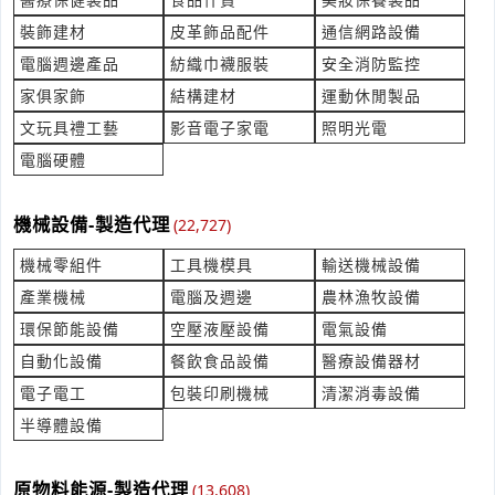
產業:伴手禮
裝飾建材
皮革飾品配件
通信網路設備
來自:謝OO 詢價
立即報價
時間:08/05 18:39
電腦週邊產品
紡織巾襪服裝
安全消防監控
***ce970104@gmail.com
家俱家飾
結構建材
運動休閒製品
印製名片詢價費用
文玩具禮工藝
影音電子家電
照明光電
產業:印刷印製
電腦硬體
來自:穏OO國OO樂OO公O 詢價
立即報價
時間:08/05 18:07
機械設備-製造代理
***i8902198716@gmail.com
(22,727)
機械零組件
工具機模具
輸送機械設備
社區對講機及遠距門禁
產業:通信節費總機
產業機械
電腦及週邊
農林漁牧設備
來自:蔡OO 詢價
環保節能設備
空壓液壓設備
電氣設備
立即報價
時間:08/05 17:46
自動化設備
餐飲食品設備
醫療設備器材
***td21@gmail.com
電子電工
包裝印刷機械
清潔消毒設備
想詢問加工產品製作，方便提供mail，我可以提供3D圖檔
半導體設備
產業:塑料塗料橡膠
來自:鈺OO合OO設OO限OO 詢價
立即報價
時間:08/05 17:46
原物料能源-製造代理
(13,608)