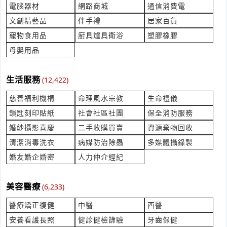
立即報價
電腦器材
網路商城
通信消費電
時間:08/05 15:18
***nna9078wu@gmail.com
文創精藝品
伴手禮
居家百貨
寵物食用品
廚具爐具衛浴
塑膠橡膠
交換器 & MS-0812G-T故障(保固內)
母嬰用品
產業:電機電子工程
來自:加OO網OO有OO司 詢價
立即報價
時間:08/05 15:17
生活服務
(12,422)
***e.chang@icp-si.com
慈善福利機構
命理風水宗教
生命禮儀
我像要詢問報價單
鎖匙刻印貼紙
社會社區社團
保全消防服務
產業:辦公文教用品
來自:蘆OO中OO幼OO 詢價
婚紗攝影喜慶
二手收購買賣
資源棄物回收
立即報價
時間:08/05 15:12
清潔消毒洗衣
病媒防治除蟲
多媒體攝錄製
***emy60810@gmail.com
婚友婚企婚密
人力仲介經紀
表燈調升詢價費用
產業:水電照明
美容醫療
(6,233)
來自:余OO 詢價
立即報價
時間:08/05 14:56
醫療矯正復健
中醫
西醫
***as4321@hotmail.com
安養看護長照
健診健檢篩驗
牙齒保健