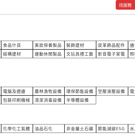
找服務
器測量軟體
您好，我是是調味料生產加工
粉(22KG-袋)，想買8袋的
檢測儀器製造代理
產業:食品什貨製造代理
詢價
來自:瑪OO國OO易OO公O 
立即報價
15:59
時間:08/06 15:48
7@gmail.com
***es.acc01@gmail.com
食品什貨
美妝保養製品
裝飾建材
皮革飾品配件
通
心、雨衣和手套的價格
混凝土 140=79 210=206
結構建材
運動休閒製品
文玩具禮工藝
影音電子家電
照
巾襪服裝製造代理
產業:非金屬土石礦
詢價
來自:駿OO程OO有OO司 詢
立即報價
15:44
時間:08/06 15:33
hjh.ntpc.edu.tw
***o131466@gmail.com
製作天地盒
打瘦小臉 多少錢 藥劑是那一
電腦及週邊
農林漁牧設備
環保節能設備
空壓液壓設備
電
材
產業:微整生髮皮膚
包裝印刷機械
清潔消毒設備
半導體設備
詢價
來自:許OO 詢價
立即報價
15:25
時間:08/06 15:13
8@gmail.com
***8336758@gmail.com6859
00ml
詢價 想翻譯停止親權相關文
化學化工氣體
油品石化
非金屬土石礦
節能減碳ESG
水
化
產業:留遊學服務