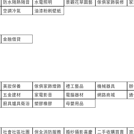
emi.com
***577@baba6688.com.tw
防水隔熱隔音
水電照明
景觀花草園藝
傢俱家飾裝修
家
空調冷氣
油漆粉刷壁紙
棉
您好，茄芷袋詢價單
料橡膠
產業:塑料塗料橡膠
能OO股OO限OO 詢價
來自:陳OO 詢價
立即報價
11:11
時間:08/06 10:55
金融借貸
utech.tw
***a0607@gmail.com
品陳列架
洛寧錠價格 有此需求
製
產業:醫療保健製品
業OO有OO司 詢價
來自:盧OO 詢價
立即報價
10:44
時間:08/06 10:43
nren.com.tw
***911.tw@gmail.com
美妝保養
傢俱家飾燈飾
禮工藝品
機械器具
辦
五金建材
家電影音
電腦器材
網路商城
通
吋晶圓單片式電鍍治具? 鍍出來的
五樓單戶公寓對講機更換
是多少%?
廚具爐具衛浴
塑膠橡膠
母嬰用品
化工氣體製造代理
產業:通信節費總機
示OO 詢價
來自:陳OO 詢價
立即報價
10:39
時間:08/06 10:33
aynitride.com
***881@gmail.com
社會社區社團
保全消防服務
婚紗攝影喜慶
二手收購買賣
資