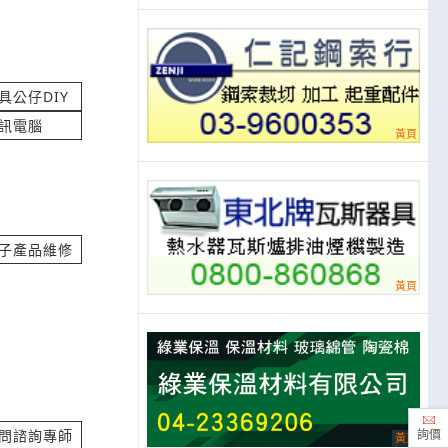
具公仔DIY
立即報價
訊電腦
腳架與貼紙分別的
立即報價
子產品維修
 詢價
立即報價
梅區環東路
問諮詢專師
詢價