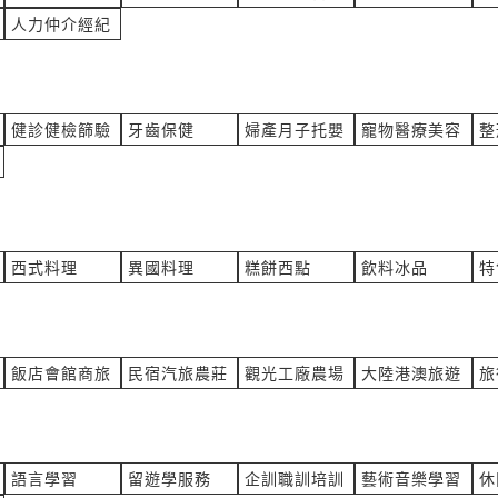
漆費用
不良品流程卡 請問可以客製化
人力仲介經紀
裝美容
產業:印刷印製
詢價
來自:鄭OO 詢價
立即報價
16:37
時間:08/06 16:23
hoo.com.tw
***1@isquasar.com.tw
健診健檢篩驗
牙齒保健
婦產月子托嬰
寵物醫療美容
整
印A2紙張平面圖嗎？
玻璃割刀 TC-30V
製
產業:金屬工具製造代理
詢價
來自:國OO庫OO商OO業OO
立即報價
16:14
時間:08/06 16:12
imo.com
***jen@mail.edu.tw
西式料理
異國料理
糕餅西點
飲料冰品
特
度,2進制碼
您好，活動場地接駁車
化設備製造代理
產業:車輛改裝美容
動OO行 詢價
來自:台OO育OO特OO系OO
立即報價
16:06
時間:08/06 16:02
飯店會館商旅
民宿汽旅農莊
觀光工廠農場
大陸港澳旅遊
旅
hotmail.com
***n0817@mail.ntcu.edu.tw
器測量軟體
您好，我是是調味料生產加工
粉(22KG-袋)，想買8袋的
檢測儀器製造代理
產業:食品什貨製造代理
語言學習
留遊學服務
企訓職訓培訓
藝術音樂學習
休
詢價
來自:瑪OO國OO易OO公O 