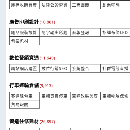
產業:產業機械製造代理
產業:塑料塗
庫存收購買賣
法律公證勞資
工商團體
創業輔導
來自:勝OO業OO司 詢價
來自:長OO
立即報價
時間:08/06 12:18
時間:08/06 
***eco878@gmail.com
***ing13@re
廣告印刷設計
(10,881)
你好～請問380公文林一個多少錢
Air Tank-
織品服裝設計
割字輸出彩繪
派報登報
招牌布條LED
產業:塑料塗料橡膠
產業:金屬工
包裝包材
來自:友OO業O 詢價
來自:稼OO
立即報價
時間:08/06 12:02
時間:08/06 
***cl19844@icloud.com
***ry@jd-ac
數位營銷資通
(11,649)
想詢問是否有線徑6mm×外寬62.5
tz511t-s
網站網店建置
數位行銷SEO
系統整合
社群電競直播
產業:雷射切割鑽孔
產業:空壓
來自:冠OO限OO 詢價
來自:日OO
行車運輸倉儲
(9,913)
立即報價
時間:08/06 11:56
時間:08/06 
***00307@yahoo.com.tw
***onme@ho
客運租包車
車輛買賣停車
車輛改裝美容
車輛輪胎保修
貿易報關
金屬渦卷型密合墊，亞麻纖維含浸鐵弗龍盤根
PH 電極棒
產業:非金屬工具製造代理
產業:測量
來自:安OO業OO公O 詢價
來自:環OO
營造住修建材
(26,897)
立即報價
時間:08/06 11:27
時間:08/06 