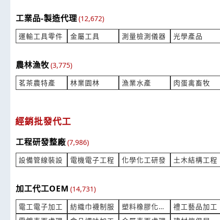
來自:陳 詢價
來自:鄭OO 
立即報價
時間:08/06 14:55
工業品-製造代理
時間:08/06 
(12,672)
***n85025656@yahoo.com.tw
***la.s152@
運輸工具零件
金屬工具
測量檢測儀器
光學產品
MAZDA 3 2025 年 變速箱油
我之前買的
謝謝
產業:自行電動機車維修買賣
產業:機電
農林漁牧
(3,775)
來自:王OO 詢價
來自:朱OO 
立即報價
時間:08/06 14:29
時間:08/06 
茗茶農特產
林業園林
漁業水產
肉蛋禽畜牧
***e676767@gmail.com
***0921050
請問:是否有木製腋下拐杖
垃圾清運 請
經銷批發代工
產業:健診健檢篩驗
產業:清潔消
來自:聯OO 詢價
來自:黃OO 
工程研發整廠
(7,986)
立即報價
時間:08/06 14:09
時間:08/06 
***nch.looky@msa.hinet.net
***725951@
設備管線裝設
電機電子工程
化學化工研發
土木結構工程
印製邀請函跟會刊
有在賣PVC
產業:印刷印製
產業:塑料塗
加工代工OEM
(14,731)
來自:鄭OO 詢價
來自:海OO
立即報價
電工電子加工
紡織巾襪制服
塑料橡膠化學代工
禮工藝品加工
時間:08/06 13:52
時間:08/06 
***az3r137@gmail.com
***rlie@hie