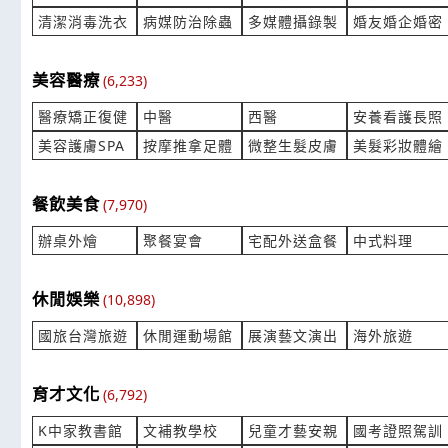
電磁接觸器的價格，
局部板金烤
清潔消毒洗衣
病媒防治除蟲
多媒體攝錄製
婚友婚企婚密
產業:測量檢測儀器製造代理
產業:車輛改
來自:詮OO飲 詢價
來自:翁OO 
立即報價
時間:08/06 16:44
時間:08/06 
美容醫療
(6,233)
***55197@gmail.com
***0922@ya
醫療矯正復健
中醫
西醫
安養看護長照
是否有這兩個藥品，它的價錢是
請問可以影
美容護膚SPA
按摩推拿足體
微整生髮皮膚
美髮彩妝體繪
產業:測量檢測儀器製造代理
產業:印刷印
來自:蕭OO 詢價
來自:陳OO 
立即報價
時間:08/06 16:16
時間:08/06 
餐飲美食
(7,970)
***1234566431@gmail.com
***gycmv@k
辦桌外燴
聚餐宴會
宅配外送盒餐
中式料理
脫水機 功率、重量都一樣嗎?
波段開關,30
產業:金屬工具製造代理
產業:自動
休閒娛樂
(10,898)
來自:曾OO 詢價
來自:宥OO
立即報價
時間:08/06 16:11
時間:08/06 
國旅台灣旅遊
休閒運動場館
展演藝文演出
海外旅遊
***ng0001@gmail.com
***k19333@
標準砝碼校正詢價
太陽光模擬
育才文化
(6,792)
產業:測量檢測儀器製造代理
產業:測量
K中家教書館
文補教學校
兒童才藝安親
國考證照駕訓
來自:羅OO 詢價
來自:蔡OO 