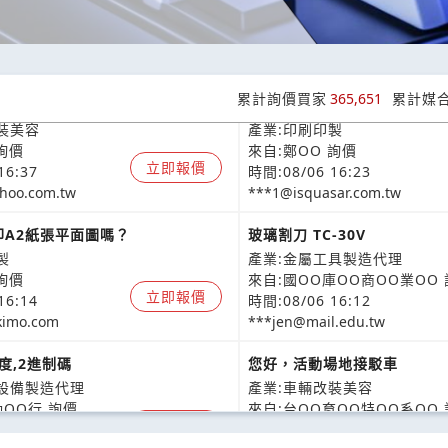
漆費用
不良品流程卡 請問可以客製化
累計詢價買家
365,651
累計媒
裝美容
產業:印刷印製
詢價
來自:鄭OO 詢價
立即報價
16:37
時間:08/06 16:23
hoo.com.tw
***1@isquasar.com.tw
印A2紙張平面圖嗎？
玻璃割刀 TC-30V
製
產業:金屬工具製造代理
詢價
來自:國OO庫OO商OO業OO
立即報價
16:14
時間:08/06 16:12
imo.com
***jen@mail.edu.tw
度,2進制碼
您好，活動場地接駁車
化設備製造代理
產業:車輛改裝美容
動OO行 詢價
來自:台OO育OO特OO系OO
立即報價
16:06
時間:08/06 16:02
hotmail.com
***n0817@mail.ntcu.edu.tw