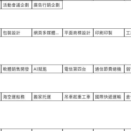
料橡膠
產業:家務家事服務
活動會議企劃
廣告行銷企劃
業OO公O 詢價
來自:仕OO技OO有OO司 詢
立即報價
12:03
時間:08/06 12:03
diwrite.com.tw
***nson_huang@sytec.com.t
25L 儲氣筒
欲購買 VIEW SONIC互動
包裝設計
網頁多媒體eDM
平面商標設計
印刷印製
工
車組合
具製造代理
產業:電腦硬體製造代理
技OO有OO司 詢價
來自:吳OO 詢價
立即報價
12:02
時間:08/06 12:00
t.com
***ura2002xxx@mail.tainan.g
2-wa 有此需求
窗簾布上繡房間號碼
軟體銷售開發
AI賦能
電信第四台
通信節費總機
弱
液壓設備製造代理
產業:皮革飾品配件製造代理
建OO限OO 詢價
來自:三OO璃OO行 詢價
立即報價
11:50
時間:08/06 11:39
tmail.com
***mei5@ms39.hinet.net
海空運船務
搬家托運
吊車起重工車
國際快遞運輸
倉
費用?
拱門行會場入口布置
檢測儀器製造代理
產業:油漆粉刷壁紙
圓OO有OO司OO分OO 詢價
來自:鍾OO 詢價
立即報價
11:17
時間:08/06 11:16