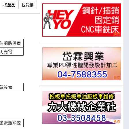
找產品
找報價
廠，想詢問中筋麵
話，價格為多少呢
詢價
立即報價
信網路設備
明光電
價
立即報價
國的
氣設備
立即報價
件
風電熱能源