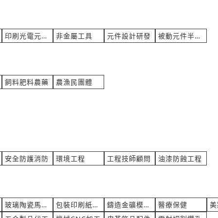
詢價
來自:郭OO 詢價
立即報價
14:49
時間:08/06 14:41
sevenstarpharm.com.tw
***654@ntpc.gov.tw
印刷光電元零件
非金屬工具
元件設計研發
被動元件半導體
辦公椅輪子損壞，請問有賣輪子嗎?
【磐石高中】麥克風報價
工具維修租賃買賣
產業:電信第四台
詢價
來自:磐OO中 詢價
立即報價
14:22
時間:08/06 14:14
飼料肥料農藥
農漁民團體
058@gmail.com
***g0429@sphs.hc.edu.tw
問價格?
20人座中巴1日費用
毒洗衣
產業:旅行社票務
詢價
來自:新OO政O 詢價
立即報價
14:07
時間:08/06 14:02
gmail.com
***641@ems.hccg.gov.tw
安全防護消防
環境工程
工程技師顧問
油漆防蝕工程
南亞管的嗎
工業控制基板維修
料橡膠
產業:半導體設備
程OO公O 詢價
來自:台OO吉OO股OO限OO
立即報價
玻璃陶瓷馬賽克代工
包裝印刷紙木代工
鑄造金礦模具加工
醫療保健
美
13:45
時間:08/06 13:42
.com.tw
***a@gmstw.com.tw