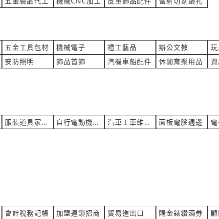
五金製品代工
機械CNC加工
皮革飾品配件
雷射切割鑽孔
貴公司是否生產或銷售型號為 HS-
商務參訪一日接送
設備？ 謝謝!
設備
產業:客運租包車
O.OOtOO 詢價
來自:游OO 詢價
五金工具包材
機械電子
禮工藝品
辦公文教
玩
立即報價
13:32
時間:08/06 13:30
iro@dush.co.jp
***ou@jjpan.com
安防照明
飾品首飾
汽機車船配件
休閒育樂用品
資
合用的熱壓機
我想詢問活動式工程告示牌的
報價
設備
產業:安全消防監控製造代理
詢價
來自:黃OO 詢價
立即報價
13:28
時間:08/06 13:24
服裝道具家俱租賃
自行電動機車維修買賣
汽車工車維修租賃買賣
面板電腦週邊
電
ih@dush.co.jp
***a850814@yahoo.com.tw
車坐墊
想要詢價產品費用
電動機車維修買賣
產業:影音電子家電
詢價
來自:諾OO測OO股OO限OO
立即報價
12:31
時間:08/06 12:28
hotmail.com
***dy-y@novami.com
球的產品，貴司是否有製作能漂浮水
大樓外牆清洗需求，地點在楊
會計稅務記帳
加盟連鎖招商
貿易進出口
購金錶鑚酒券
顧
球