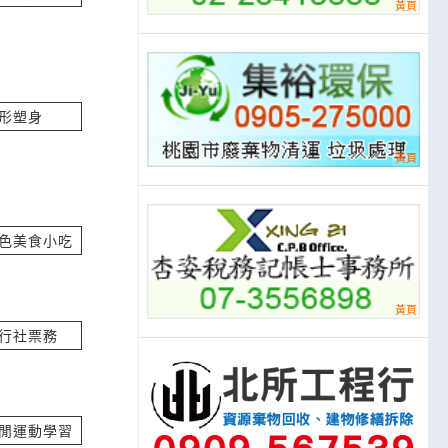
紙卡嗎?
立即報價
形塑身
 詢價
立即報價
色美食小吃
 詢價
立即報價
行社票務
廠，想詢問中筋麵
話，價格為多少呢
閒運動學習
詢價