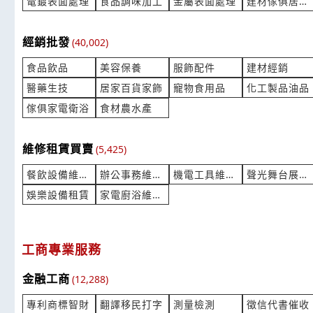
電鍍表面處理
食品調味加工
金屬表面處理
建材傢俱居家加工代工
想要詢問 製作競選濕紙巾
你好！ 請問
經銷批發
5060A 的
(40,002)
產業:醫療設備器材製造代理
產業:半導體
來自:黃OO 詢價
來自:DOO O
食品飲品
美容保養
服飾配件
建材經銷
立即報價
時間:08/06 13:40
時間:08/06 
***90510@gmail.com
***oe.masah
醫藥生技
居家百貨家飾
寵物食用品
化工製品油品
傢俱家電衛浴
食材農水產
觸控面板用的熱壓貼合機
觸控面板貼
產業:半導體設備
產業:半導體
來自:林OO 詢價
維修租賃買賣
來自:林OO 
(5,425)
立即報價
時間:08/06 13:29
時間:08/06 
餐飲設備維修租賃買賣
辦公事務維修租賃買賣
機電工具維修租賃買賣
聲光舞台展會租賃
***.hung.chih@dush.co.jp
***.hung.ch
娛樂設備租賃
家電廚浴維修買賣
保麗龍板詢價費用
連動式自行
產業:塑料塗料橡膠
產業:自行
來自:尹OO 詢價
來自:田OO 
工商專業服務
立即報價
時間:08/06 12:52
時間:08/06 
***n38@gmail.com
***iwootw@
金融工商
(12,288)
離心式淨油機 以下協助
有關高爾夫
專利商標智財
翻譯移民打字
測量檢測
徵信代書催收
面的高爾夫