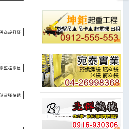
價
立即報價
w
式電子白板與移動推
設商設打樣
立即報價
ov.tw
電監控電信
立即報價
儲貨運快遞
立即報價