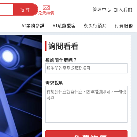
管理中心
加入我們
搜尋
免費詢價
AI業務參謀
AI賦能獵客
永久行銷網
付費服務
詢問看看
台灣黃頁
想詢問什麼呢？
協助您找到
需求說明
賣家與報價
台灣B2B採購詢價首選，
133,078 企業媒合貨比三家
立即詢價