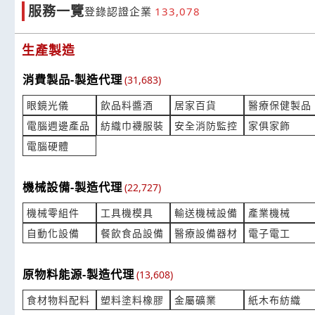
服務一覽
登錄認證企業
133,078
標準砝碼校正詢價
太陽光模擬
產業:測量檢測儀器製造代理
產業:測量
生產製造
來自:羅OO 詢價
來自:蔡OO 
立即報價
時間:08/06 16:01
時間:08/06 
消費製品-製造代理
(31,683)
***nching@sme.ia.gov.tw
***0312502
眼鏡光儀
飲品料醬酒
居家百貨
醫療保健製品
詢價 想要請問土壤檢測
交通導護背
電腦週邊產品
紡織巾襪服裝
安全消防監控
家俱家飾
產業:環境工程
產業:紡織
來自:黃OO 詢價
來自:吳OO 
電腦硬體
立即報價
時間:08/06 15:46
時間:08/06 
***n2222@hotmail.com
***00@app.s
機械設備-製造代理
(22,727)
防靜電帶蓋週轉箱
牌卡印刷、
機械零組件
工具機模具
輸送機械設備
產業機械
產業:產業機械製造代理
產業:包裝包
自動化設備
餐飲食品設備
醫療設備器材
電子電工
來自:格OO技OO有OO司 詢價
來自:黃OO 
立即報價
時間:08/06 15:31
時間:08/06 
***a.zueng@gus-tech.com.tw
***3653438
原物料能源-製造代理
(13,608)
可以換水龍頭嗎？ 想換冷熱水的龍頭
共栓比色管1
食材物料配料
塑料塗料橡膠
金屬礦業
紙木布紡織
產業:餐飲食品設備製造代理
產業:油品石