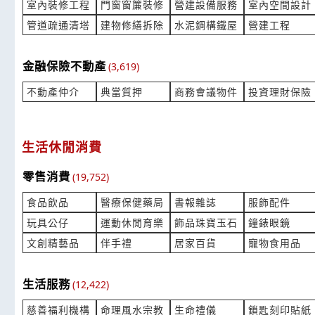
***wananchen@yahoo.com.tw
***ai@gw-s
室內裝修工程
門窗窗簾裝修
營建設備服務
室內空間設計
管道疏通清塔
建物修繕拆除
水泥鋼構鐵屋
營建工程
彩盒 詳談可以加LINE嗎?
EPE 緩衝泡
產業:包裝印刷紙木代工
產業:塑料塗
來自:3OOrOOtOO│OO列OO統OO應OO務
來自:鴻OO
金融保險不動產
(3,619)
OO│OO芮OO技 詢價
時間:08/06 
立即報價
不動產仲介
典當質押
商務會議物件
投資理財保險
時間:08/06 11:16
***n_eric@k
***ychen@detekt.com.tw
微生物檢驗 食品類的微生物檢驗
詢價 請問產
生活休閒消費
產業:病媒防治除蟲
產業:印刷印
來自:袙OO創OO理OO公O 詢價
來自:天OO
零售消費
(19,752)
立即報價
時間:08/06 10:45
時間:08/06 
***son.patio@gmail.com
***n416@te
食品飲品
醫療保健藥局
書報雜誌
服飾配件
玩具公仔
運動休閒育樂
飾品珠寶玉石
鐘錶眼鏡
噴圖捲簾 有此需求
請問是否有4
均勻性大概
文創精藝品
伴手禮
居家百貨
寵物食用品
產業:傢俱家飾裝修
產業:化學
來自:南OO位OO社 詢價
來自:錼OO
立即報價
時間:08/06 10:40
時間:08/06 
生活服務
(12,422)
***yun4451@gmail.com
***nilin@pl
慈善福利機構
命理風水宗教
生命禮儀
鎖匙刻印貼紙