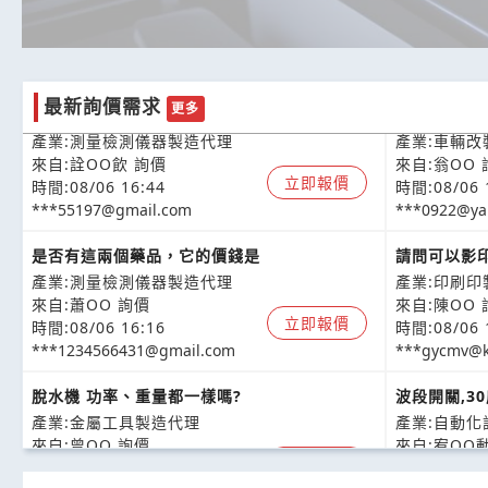
電磁接觸器的價格，
局部板金烤
最新詢價需求
更多
產業:測量檢測儀器製造代理
產業:車輛改
來自:詮OO飲 詢價
來自:翁OO 
立即報價
時間:08/06 16:44
時間:08/06 
***55197@gmail.com
***0922@ya
是否有這兩個藥品，它的價錢是
請問可以影
產業:測量檢測儀器製造代理
產業:印刷印
來自:蕭OO 詢價
來自:陳OO 
立即報價
時間:08/06 16:16
時間:08/06 
***1234566431@gmail.com
***gycmv@k
脫水機 功率、重量都一樣嗎?
波段開關,30
產業:金屬工具製造代理
產業:自動
來自:曾OO 詢價
來自:宥OO
立即報價
時間:08/06 16:11
時間:08/06 
***ng0001@gmail.com
***k19333@